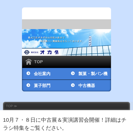
TOP
会社案内
製菓・製パン機
菓子部門
械販売部門
中古機器
TOP ≫
10月７・８日に中古展＆実演講習会開催！詳細はチ
ラシ特集をご覧ください。