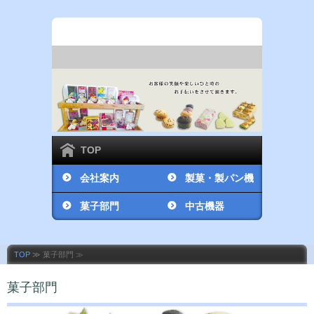
TOP
会社案内
製菓・製パン機
菓子部門
械販売部門
中古機器
TOP
≫ 菓子部門 ≫
菓子部門