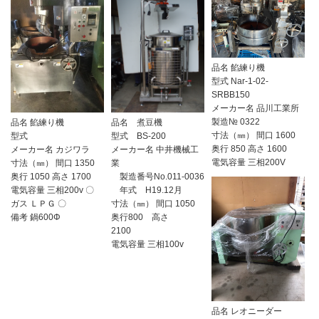
品名 餡練り機
型式 Nar-1-02-
SRBB150
メーカー名 品川工業所
製造№ 0322
品名 煮豆機
品名 餡練り機
寸法（㎜） 間口 1600
型式 BS-200
型式
奥行 850 高さ 1600
メーカー名 中井機械工
メーカー名 カジワラ
電気容量 三相200V
業
寸法（㎜） 間口 1350
製造番号No.011-0036
奥行 1050 高さ 1700
年式 H19.12月
電気容量 三相200v 〇
寸法（㎜） 間口 1050
ガス ＬＰＧ 〇
奥行800 高さ
備考 鍋600Φ
2100
電気容量 三相100v
品名 レオニーダー