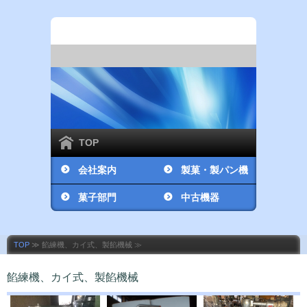
TOP
会社案内
製菓・製パン機
菓子部門
械販売部門
中古機器
TOP
≫ 餡練機、カイ式、製餡機械 ≫
餡練機、カイ式、製餡機械